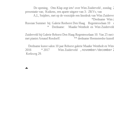
De opening, Otto Klap zegt iets! over Wim Zuiderveld , zondag 28 
presentatie van; Kuikens, een apart
A,L, Snijders, met op de voorzijde een
*Deelname Wim Zuiderveld N
Russian Summer bij Galerie Reehorst Den Haag Regentesselaan 10 open
* Deelname: Maaike Wentholt en Wim Zuiderveld aan Hee
* Solo tentoons
Zuiderveld bij Galerie Rehorst Den Haag Regentesselaan 10. Van 25 m
met pianist Arnaud Rosdorff. ** deelname Heemst
Deelname kunst salon 10 jaar Rehorst galerie Maaike Wentholt en Wim Z
2016 * 2017
Wim Zuiderveld
,november/december
Kerkweg 29.