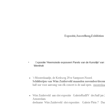
Expositie,Ausstellung,Exhibition
•
E
xpositie ‘Heemstede exposeert Parels van de Kunstlijn’ van
Wentholt
’t Mosterdzaadje, de Kerkweg 29 te Santpoort-Noord.
Schilderijen van Wim Zuiderveld maa
half uur voor aanvang van elk concert is de zaal open.
mosterdza
Wim Zuiderveld aan slot expositie GalerieRudlfV dec/half jan
Amsterd
deelname Wim Zuiderveld slot exposities Galerie Plein 7 Dac