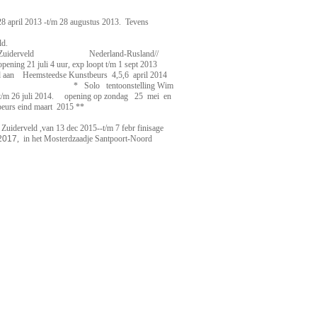
april 2013 -t/m 28 augustus 2013. Tevens
e uitgave van 3- ZKVs; van
 linodruk van Wim Zuiderveld.
ederland-Rusland//
ing 21 juli 4 uur, exp loopt t/m 1 sept 2013
msteedse Kunstbeurs 4,5,6 april 2014
telling Wim
ei t/m 26 juli 2014. opening op zondag 25 mei en
eedse kunstbeurs eind maart 2015 **
uiderveld ,van 13 dec 2015--t/m 7 febr finisage
2017
, in het Mosterdzaadje Santpoort-Noord