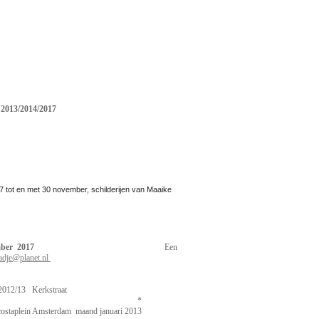
 2013/2014/2017
 7 tot en met 30 november, schilderijen van Maaike
nden november/december 2017
Een
adje@planet.nl
 2012/13 Kerkstraat
am. *
ostaplein Amsterdam maand januari 2013